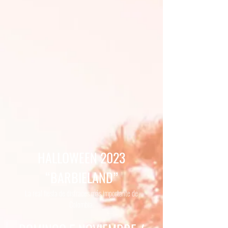
HALLOWEEN 2023
“BARBIELAND”
La real fiesta de disfraces más importante de
Colombia.