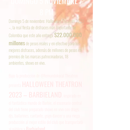
DOMINGO 5 NOVIEMBRE /
8 PM
Domingo 5 de noviembre: Halloween Theatron 2023
–, la real fiesta de disfraces más importante de
$22.000.000
Colombia que este año entrega
millones
de pesos reales y en efectivo para los
mejores disfraces, además de millones de pesos en
premios de las marcas patrocinadoras, 18
ambientes, shows en vivo.
Bajo la producción de @fernandokoral Theatron
HALLOWEEN THEATRON
presenta
2023 – BARBIELAND
, inspirado en
el fantástico mundo de Barbie, el escenario central
del club tiene preparado shows en vivo con drags,
djs, bailarines, cantante, gogo dancer y una mega
producción al mejor estilo del club que transportará
Barbieland
al público a