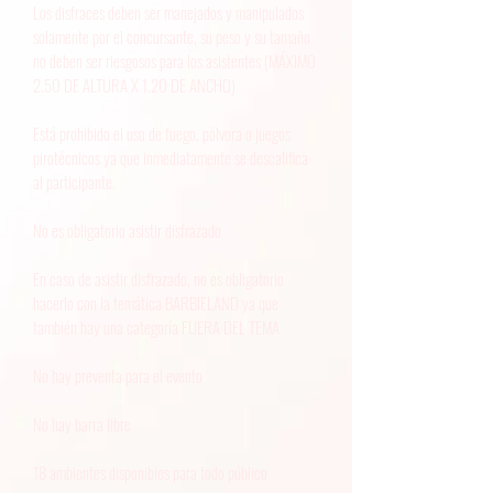
Los disfraces deben ser manejados y manipulados
solamente por el concursante, su peso y su tamaño
no deben ser riesgosos para los asistentes (MÁXIMO
2.50 DE ALTURA X 1.20 DE ANCHO)
Está prohibido el uso de fuego, pólvora o juegos
pirotécnicos ya que inmediatamente se descalifica
al participante.
No es obligatorio asistir disfrazado
En caso de asistir disfrazado, no es obligatorio
hacerlo con la temática BARBIELAND ya que
también hay una categoría FUERA DEL TEMA
No hay preventa para el evento
No hay barra libre
18 ambientes disponibles para todo público