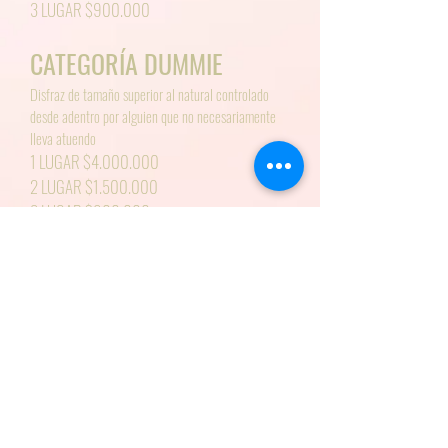
3 LUGAR $900.000
CATEGORÍA DUMMIE
Disfraz de tamaño superior al natural controlado
desde adentro por
alguien que no necesariamente
lleva atuendo
1 LUGAR $4.000.000
2 LUGAR $1.500.000
3 LUGAR $900.000
CATEGORÍA COMPA
RSA
Dos o más personas ataviadas con un mismo
concepto que conforman un equipo
1 LUGAR $4.000.000
2 LUGAR $1.500.000
3 LUGAR $900.000
CATEGORÍA FUERA DEL