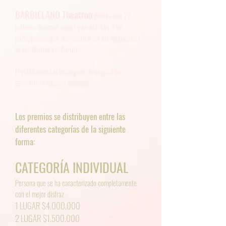
BARBIELAND Theatron
premia con 22
millones de pesos reales y en efectivo a los
participantes que demuestren ser los mejores con
su creatividad y esfuerzo.
El público será el encargado de elegir a los
ganadores mediante aplausos.
Los premios se distribuyen entre las
diferentes categorías de la siguiente
forma:
CATEGORÍA INDIVIDUAL
Persona que se ha caracterizado completamente
con el mejor disfraz
1 LUGAR $4.000.000
2 LUGAR $1.500.000