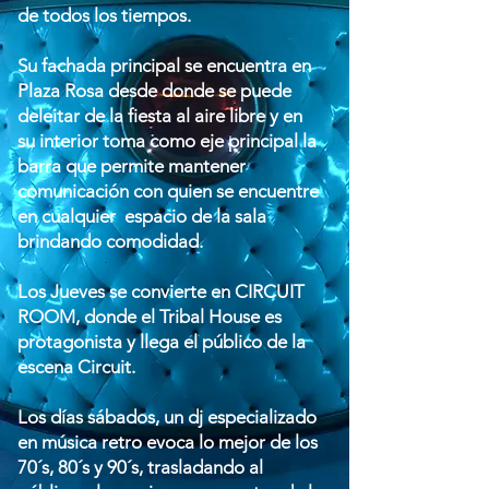
de todos los tiempos.
Su fachada principal se encuentra en
Plaza Rosa desde donde se puede
deleitar de la fiesta al aire libre y en
su interior toma como eje principal la
barra que permite mantener
comunicación con quien se encuentre
en cualquier espacio de la sala
brindando comodidad.
Los Jueves se convierte en CIRCUIT
ROOM, donde el Tribal House es
protagonista y llega el público de la
escena Circuit.
Los días sábados, u
n dj especializado
en música retro evoca lo mejor de los
70´s, 80´s y 90´s, trasladando al