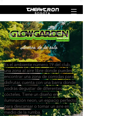
Acerca de la sala
Es el ambiente número 19 del club,
una zona al aire libre donde puedes
encontrar una zona de comidas para
disfrutar, cuenta con una barra donde
podrás degustar de diferentes
cócteles. Tiene un diseño en
iluminación neon, un espacio perfecto
para descansar o tomar un aire en
medio de la rumba.