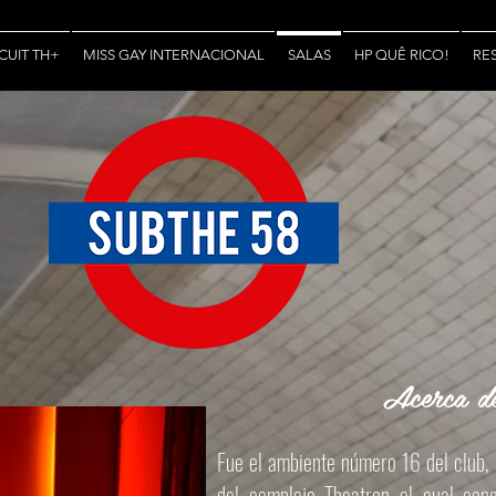
CUIT TH+
MISS GAY INTERNACIONAL
SALAS
HP QUÊ RICO!
RE
Acerca de
Fue el ambiente número 16 del club, 
del complejo Theatron el cual con