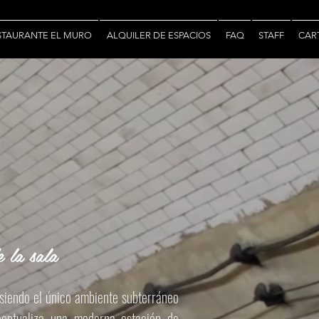
STAURANTE EL MURO
ALQUILER DE ESPACIOS
FAQ
STAFF
CAR
 la sala
siendo el único ambiente subterráneo
ceptualiza una moderna estación de