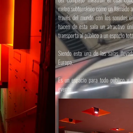
metro subterráneo como un llamado a v
través del mundo con los sonidos el
hacen de esta sala un atractivo ún
transporta al público a un espacio to
Siendo esta una de las salas llevada
Europa.
Es un espacio para todo público y e
evento.