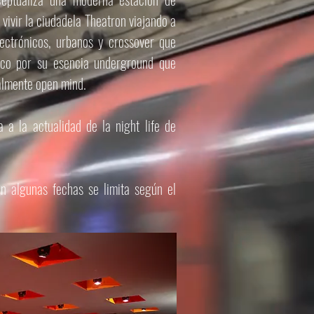
ivir la ciudadela Theatron viajando a
ectrónicos, urbanos y crossover que
ico por su esencia underground que
talmente open mind.
 a la actualidad de la night life de
n algunas fechas se limita según el