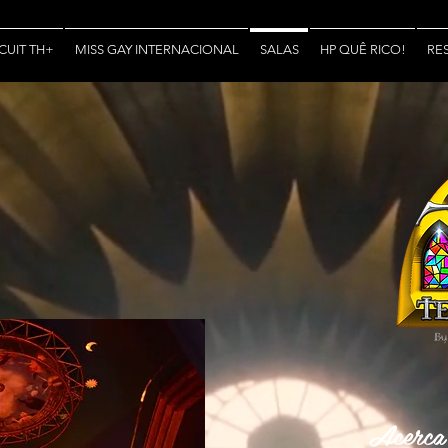
CUIT TH+
MISS GAY INTERNACIONAL
SALAS
HP QUÊ RICO!
RE
Acerca 