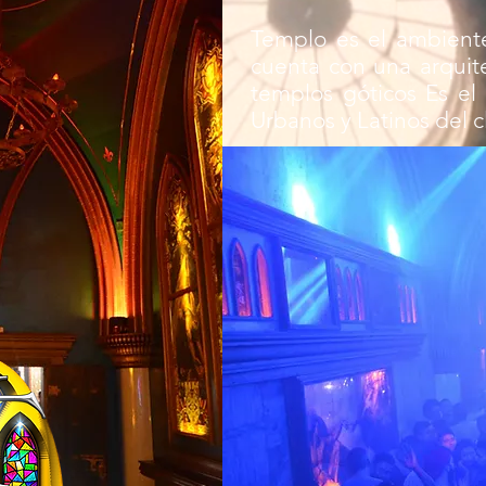
Templo es el ambient
cuenta con una arquite
templos góticos Es el
Urbanos y Latinos del c