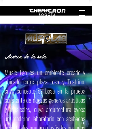
Acerca de la sala
Music Lab es un ambiente creado y
ubicado entre plaza rosa y Teatrino,
cuyo concepto se basa en la prueba
constante de nuevos generos artísticos
y musicales, cuya arquitectura evoca
un moderno laboratorio con acabados
industriales que acompañados por unos