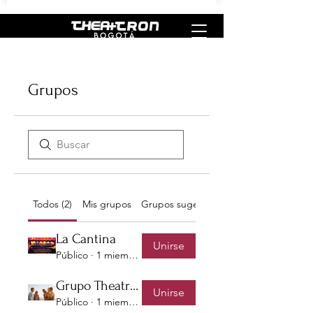
Grupos
Todos (2)
Mis grupos
Grupos sugeridos
La Cantina
Unirse
Público
·
1 miembro
Grupo Theatron Innova
Unirse
Público
·
1 miembro