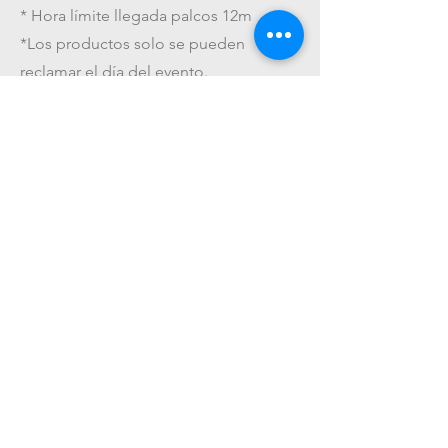
* Hora límite llegada palcos 12m
*Los productos solo se pueden
reclamar el día del evento.
*El valor pagado por este servicio NO
es reembolsable
Get On The List