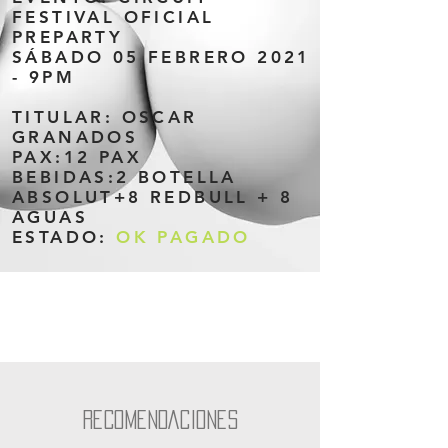
FESTIVAL OFICIAL
PREPARTY
SÁBADO 05 FEBRERO 2021
- 9PM
TITULAR: OSCAR
GRANADOS
PAX:12 PAX
BEBIDAS:2 BOTELLA
ABSOLUT+8 REDBULL + 8
AGUAS
ESTADO:
OK PAGADO
RECOMENDACIONES