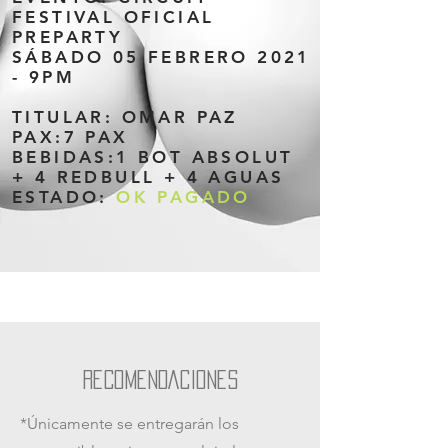
FESTIVAL OFICIAL
PREPARTY
SÁBADO 05 FEBRERO 2021
- 9PM
TITULAR: OMAR PAZ
PAX:7 PAX
BEBIDAS:1 BOT ABSOLUT
+ 4 REDBULL + 4 AGUAS
ESTADO:
OK PAGADO
RECOMENDACIONES
*Únicamente se entregarán los