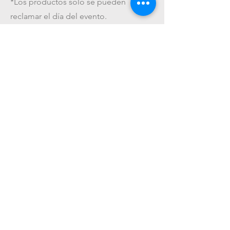
*Los productos solo se pueden
reclamar el día del evento.
*El valor pagado por este servicio NO
es reembolsable
Get On The List